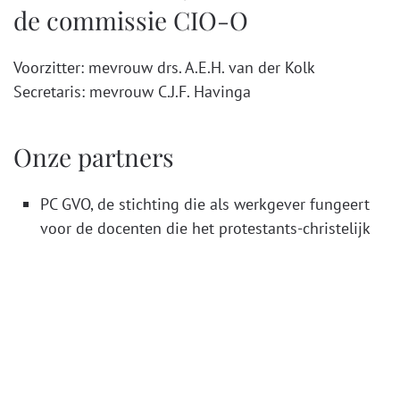
de commissie CIO-O
Voorzitter: mevrouw drs. A.E.H. van der Kolk
Secretaris:
mevrouw C.J.F. Havinga
Onze partners
PC GVO, de stichting die als werkgever fungeert
voor de docenten die het protestants-christelijk
onderwijs op de openbare basisscholen geven,
zie GVO (
pcgvo.nl
).
Het Centrum voor Vormingsonderwijs, waarin de
diverse godsdienstige en humanistische
denominaties samenwerken wat betreft de
gezamenlijke belangen.
Zie Vormingsonderwijs: