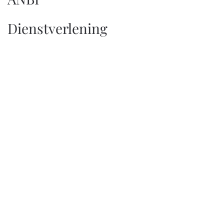
Dienstverlening
HOME
ANBI
ANBI DIENSTVERLENING
INTRO
ANBI dienstverlening